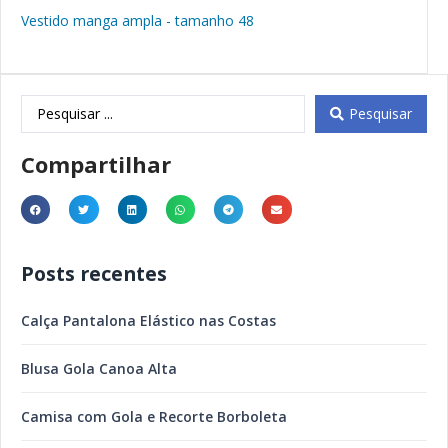
Vestido manga ampla - tamanho 48
Pesquisar
Compartilhar
Posts recentes
Calça Pantalona Elástico nas Costas
Blusa Gola Canoa Alta
Camisa com Gola e Recorte Borboleta