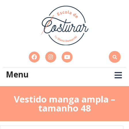
Menu
Vestido manga ampla –
tamanho 48