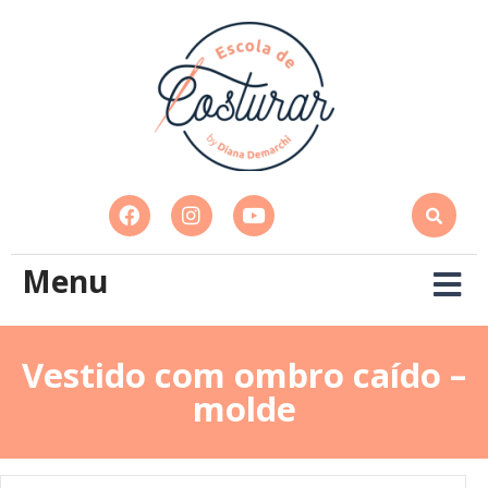
Menu
Vestido com ombro caído –
molde