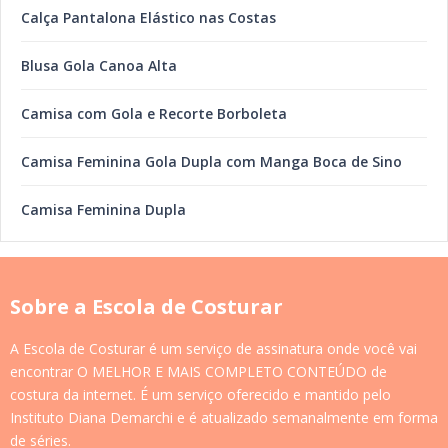
Calça Pantalona Elástico nas Costas
Blusa Gola Canoa Alta
Camisa com Gola e Recorte Borboleta
Camisa Feminina Gola Dupla com Manga Boca de Sino
Camisa Feminina Dupla
Sobre a Escola de Costurar
A Escola de Costurar é um serviço de assinatura onde você vai
encontrar O MELHOR E MAIS COMPLETO CONTEÚDO de
costura da internet. É um serviço oferecido e mantido pelo
Instituto Diana Demarchi e é atualizado semanalmente em forma
de séries.