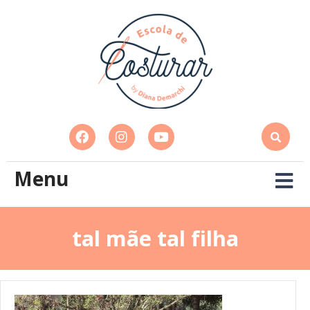
Menu
tal mãe tal filha