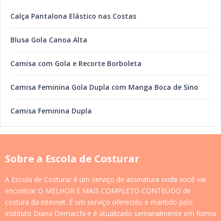
Calça Pantalona Elástico nas Costas
Blusa Gola Canoa Alta
Camisa com Gola e Recorte Borboleta
Camisa Feminina Gola Dupla com Manga Boca de Sino
Camisa Feminina Dupla
Sobre a Escola de Costurar
A Escola de Costurar é um serviço de assinatura onde você vai
encontrar O MELHOR E MAIS COMPLETO CONTEÚDO de
costura da internet. É um serviço oferecido e mantido pelo
Instituto Diana Demarchi e é atualizado semanalmente em forma