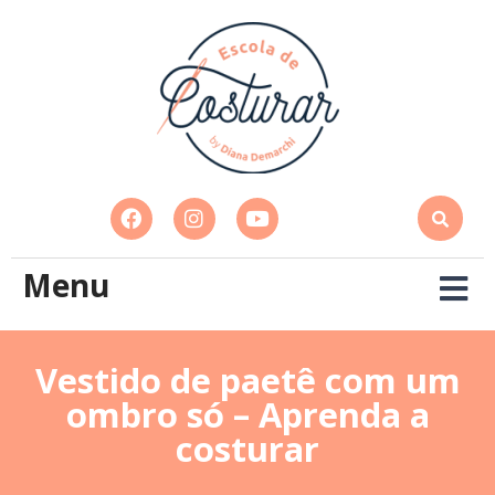
Menu
Vestido de paetê com um
ombro só – Aprenda a
costurar