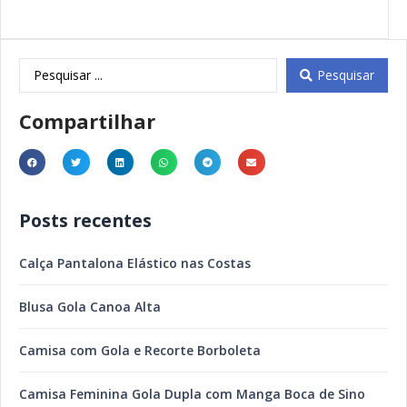
Pesquisar
Compartilhar
Posts recentes
Calça Pantalona Elástico nas Costas
Blusa Gola Canoa Alta
Camisa com Gola e Recorte Borboleta
Camisa Feminina Gola Dupla com Manga Boca de Sino