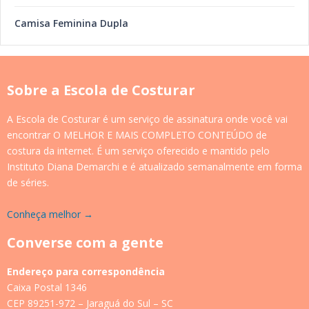
Camisa Feminina Dupla
Sobre a Escola de Costurar
A Escola de Costurar é um serviço de assinatura onde você vai
encontrar O MELHOR E MAIS COMPLETO CONTEÚDO de
costura da internet. É um serviço oferecido e mantido pelo
Instituto Diana Demarchi e é atualizado semanalmente em forma
de séries.
Conheça melhor →
Converse com a gente
Endereço para correspondência
Caixa Postal 1346
CEP 89251-972 – Jaraguá do Sul – SC