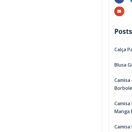
Posts
Calça P
Blusa G
Camisa 
Borbol
Camisa 
Manga B
Camisa 