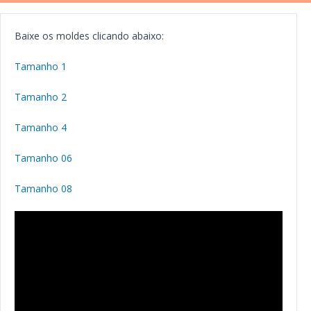
Baixe os moldes clicando abaixo:
Tamanho 1
Tamanho 2
Tamanho 4
Tamanho 06
Tamanho 08