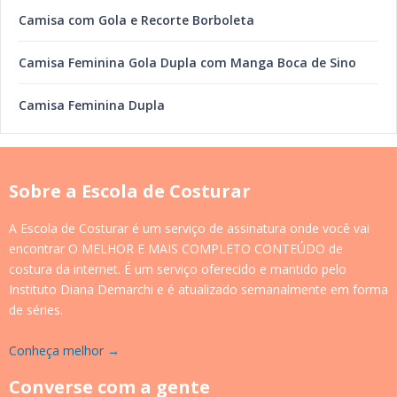
Camisa com Gola e Recorte Borboleta
Camisa Feminina Gola Dupla com Manga Boca de Sino
Camisa Feminina Dupla
Sobre a Escola de Costurar
A Escola de Costurar é um serviço de assinatura onde você vai
encontrar O MELHOR E MAIS COMPLETO CONTEÚDO de
costura da internet. É um serviço oferecido e mantido pelo
Instituto Diana Demarchi e é atualizado semanalmente em forma
de séries.
Conheça melhor →
Converse com a gente