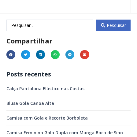
Pesquisar
Compartilhar
Posts recentes
Calça Pantalona Elástico nas Costas
Blusa Gola Canoa Alta
Camisa com Gola e Recorte Borboleta
Camisa Feminina Gola Dupla com Manga Boca de Sino