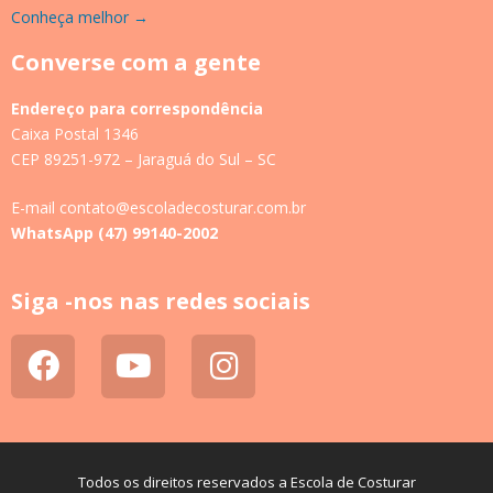
Conheça melhor →
Converse com a gente
Endereço para correspondência
Caixa Postal 1346
CEP 89251-972 – Jaraguá do Sul – SC
E-mail contato@escoladecosturar.com.br
WhatsApp (47) 99140-2002
Siga -nos nas redes sociais
Todos os direitos reservados a Escola de Costurar