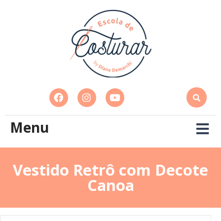
Menu
Vestido Retrô com Decote
Canoa