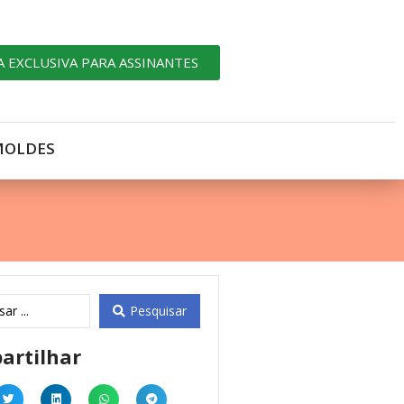
A EXCLUSIVA PARA ASSINANTES
MOLDES
Pesquisar
artilhar