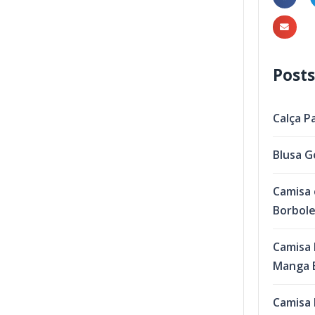
Posts
Calça P
Blusa G
Camisa 
Borbol
Camisa 
Manga B
Camisa 