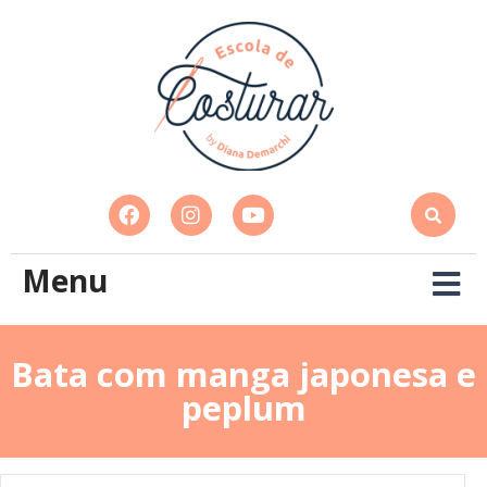
Menu
Bata com manga japonesa e
peplum