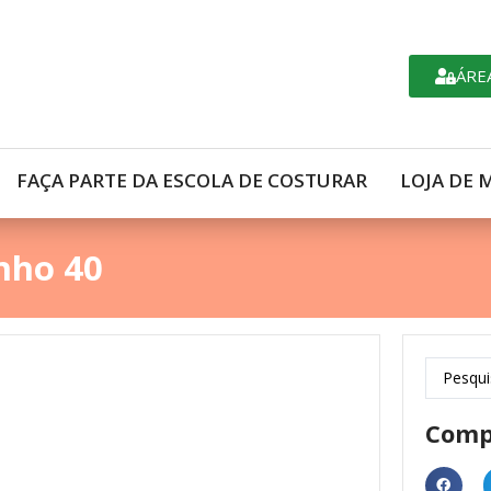
ÁRE
FAÇA PARTE DA ESCOLA DE COSTURAR
LOJA DE 
nho 40
Comp