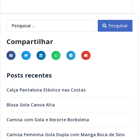
Pesquisar
Compartilhar
Posts recentes
Calça Pantalona Elástico nas Costas
Blusa Gola Canoa Alta
Camisa com Gola e Recorte Borboleta
Camisa Feminina Gola Dupla com Manga Boca de Sino