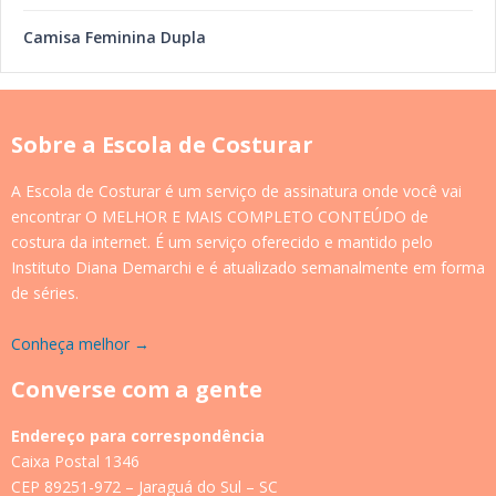
Camisa Feminina Dupla
Sobre a Escola de Costurar
A Escola de Costurar é um serviço de assinatura onde você vai
encontrar O MELHOR E MAIS COMPLETO CONTEÚDO de
costura da internet. É um serviço oferecido e mantido pelo
Instituto Diana Demarchi e é atualizado semanalmente em forma
de séries.
Conheça melhor →
Converse com a gente
Endereço para correspondência
Caixa Postal 1346
CEP 89251-972 – Jaraguá do Sul – SC