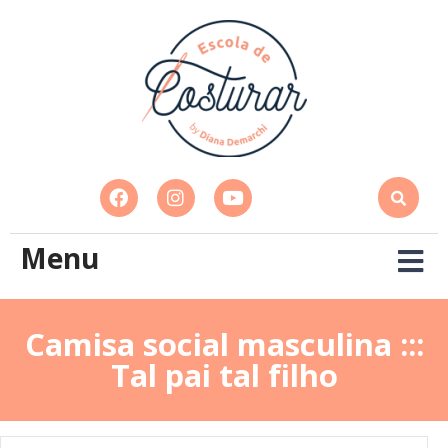
Menu
Camisa social masculina :::
Tal pai tal filho