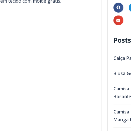
em tecido com molde grátis.
Posts
Calça P
Blusa G
Camisa 
Borbol
Camisa 
Manga B