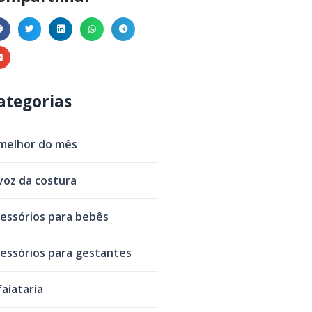
ategorias
melhor do mês
voz da costura
essórios para bebês
essórios para gestantes
faiataria