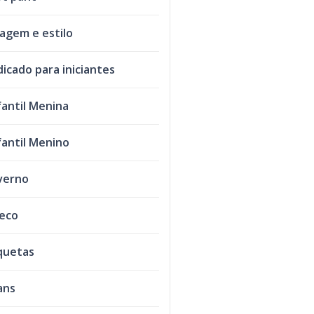
agem e estilo
dicado para iniciantes
fantil Menina
fantil Menino
verno
leco
quetas
ans