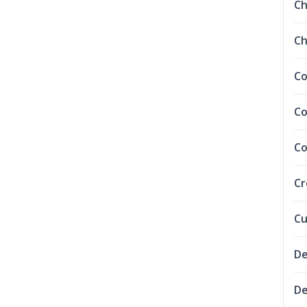
C
Ch
Co
Co
Co
C
Cu
De
De