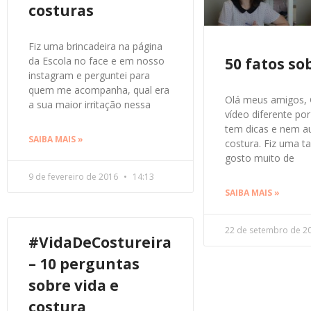
costuras
Fiz uma brincadeira na página
da Escola no face e em nosso
50 fatos s
instagram e perguntei para
quem me acompanha, qual era
Olá meus amigos, 
a sua maior irritação nessa
vídeo diferente por
tem dicas e nem a
SAIBA MAIS »
costura. Fiz uma t
gosto muito de
9 de fevereiro de 2016
14:13
SAIBA MAIS »
22 de setembro de 2
#VidaDeCostureira
– 10 perguntas
sobre vida e
costura