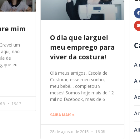
obre mim
O dia que larguei
C
Gravei um
meu emprego para
 aqui, não
viver da costura!
ula de
A 
ag que eu
Olá meus amigos, Escola de
Costurar, esse meu sonho,
A 
meu bebê… completou 9
meses! Somos hoje mais de 12
Ac
mil no facebook, mais de 6
015
13:17
Ac
SAIBA MAIS »
Al
28 de agosto de 2015
16:08