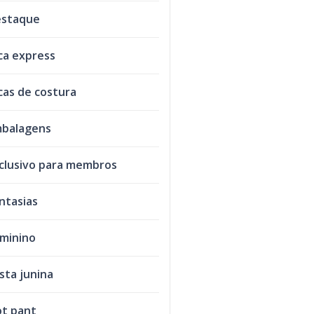
staque
ca express
cas de costura
balagens
clusivo para membros
ntasias
minino
sta junina
t pant