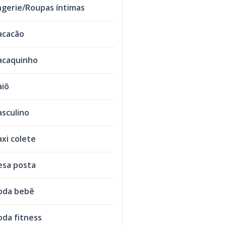
ngerie/Roupas íntimas
acacão
caquinho
iô
sculino
xi colete
sa posta
oda bebê
da fitness