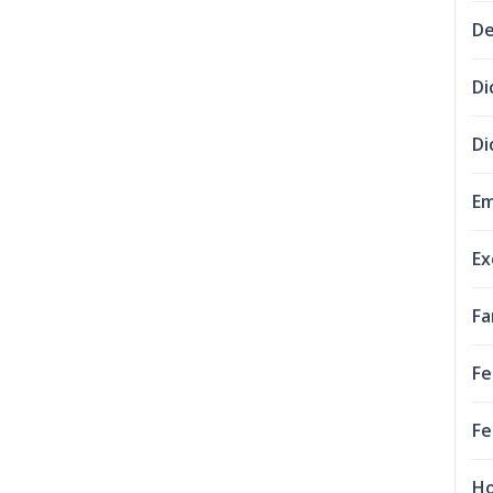
De
Di
Di
Em
Ex
Fa
Fe
Fe
Ho