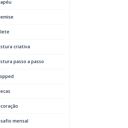
hapéu
emise
lete
stura criativa
stura passo a passo
ropped
ecas
coração
safio mensal