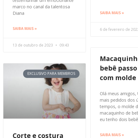
testemunhar um emocionante
marco no canal da talentosa
SAIBA MAIS »
Diana
SAIBA MAIS »
6 de fevereiro de 20
13 de outubro de 2023
09:43
Macaquinh
bebê passo
EXCLUSIVO PARA MEMBROS
com molde
Olá meus amigos,
mais pedidos dos 
tempos, o molde 
macaquinho de be
eu tenho dois bebê
Corte e costura
SAIBA MAIS »