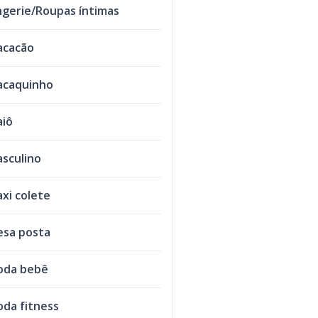
ngerie/Roupas íntimas
acacão
caquinho
iô
sculino
xi colete
sa posta
oda bebê
da fitness