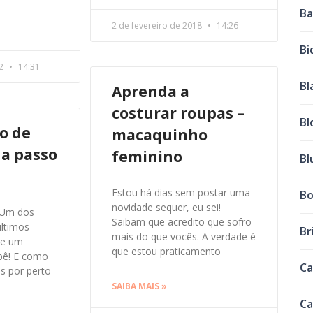
Ba
2 de fevereiro de 2018
14:26
Bi
22
14:31
Bl
Aprenda a
costurar roupas –
Bl
o de
macaquinho
 a passo
feminino
Bl
Estou há dias sem postar uma
Bo
novidade sequer, eu sei!
 Um dos
Saibam que acredito que sofro
últimos
Br
mais do que vocês. A verdade é
de um
que estou praticamento
bê! E como
Ca
s por perto
SAIBA MAIS »
Ca