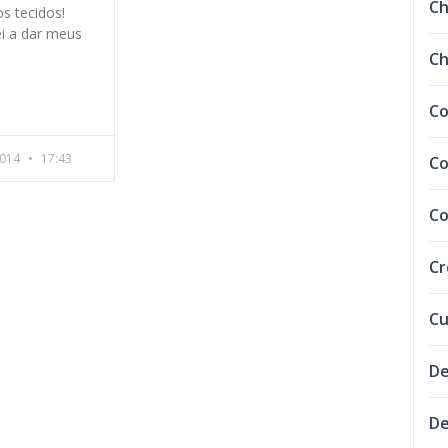
C
os tecidos!
i a dar meus
Ch
Co
2014
17:43
Co
Co
C
Cu
De
De