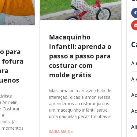
Macaquinho
C
infantil: aprenda o
o para
passo a passo para
 fofura
A 
costurar com
ara
molde grátis
quenos
A 
Mais uma aula ao vivo cheia de
Ac
alista
interação, dicas e amor. Nessa,
a Armelin,
aprendemos a costurar juntos
e Costurar
um macaquinho infantil saruel,
Ac
o e
uma daquelas peças fofinhas e
ebês. Já
Al
os momentos
SAIBA MAIS »