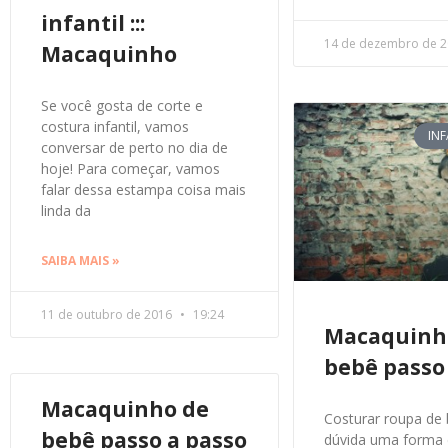
infantil :::
14 de dezembro de 
Macaquinho
Se você gosta de corte e
costura infantil, vamos
IN
conversar de perto no dia de
hoje! Para começar, vamos
falar dessa estampa coisa mais
linda da
SAIBA MAIS »
11 de outubro de 2016
19:24
Macaquinh
bebê passo
Macaquinho de
Costurar roupa de
bebê passo a passo
dúvida uma forma d