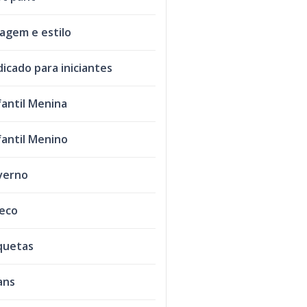
agem e estilo
dicado para iniciantes
fantil Menina
fantil Menino
verno
leco
quetas
ans