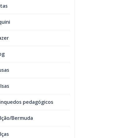
tas
quini
azer
og
usas
lsas
inquedos pedagógicos
lção/Bermuda
lças