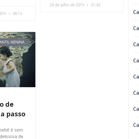
26 de julho de 2015
21:43
Ca
2015
06:13
Ca
FANTIL MENINA
Ca
Ca
Ca
Ca
o de
Ca
 a passo
Ca
 bebê é sem
eliciosa de