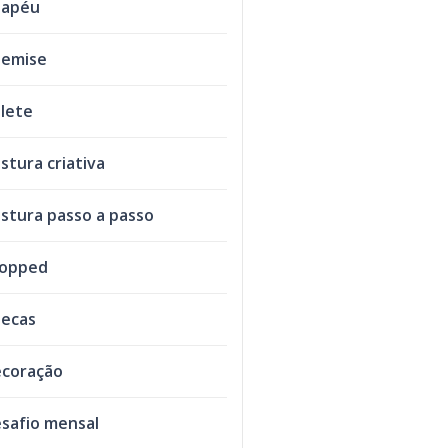
hapéu
emise
lete
stura criativa
stura passo a passo
ropped
ecas
coração
safio mensal