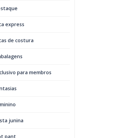
staque
ca express
cas de costura
balagens
clusivo para membros
ntasias
minino
sta junina
t pant