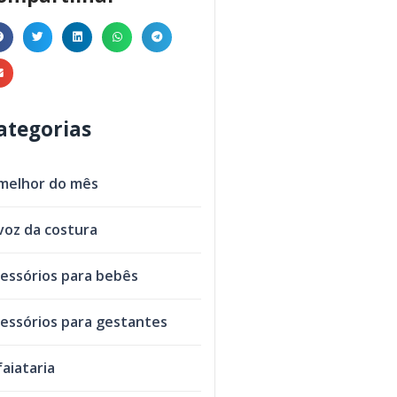
ategorias
melhor do mês
voz da costura
essórios para bebês
essórios para gestantes
faiataria