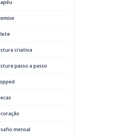
hapéu
emise
lete
stura criativa
stura passo a passo
ropped
ecas
coração
safio mensal