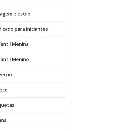
agem e estilo
dicado para iniciantes
fantil Menina
fantil Menino
verno
leco
quetas
ans