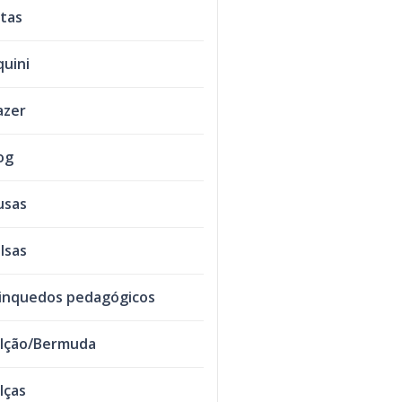
tas
quini
azer
og
usas
lsas
inquedos pedagógicos
lção/Bermuda
lças