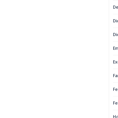
De
Di
Di
Em
Ex
Fa
Fe
Fe
Ho