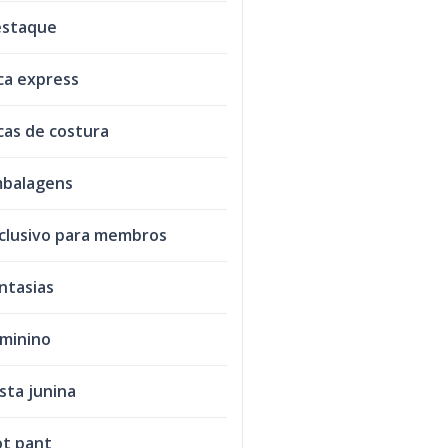
staque
ca express
cas de costura
balagens
clusivo para membros
ntasias
minino
sta junina
t pant