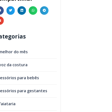
ategorias
melhor do mês
voz da costura
essórios para bebês
essórios para gestantes
faiataria