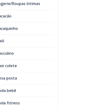
ngerie/Roupas íntimas
acacão
caquinho
iô
sculino
xi colete
sa posta
oda bebê
da fitness