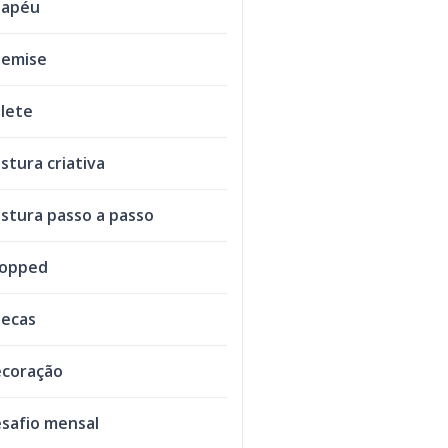
hapéu
emise
lete
stura criativa
stura passo a passo
ropped
ecas
coração
safio mensal