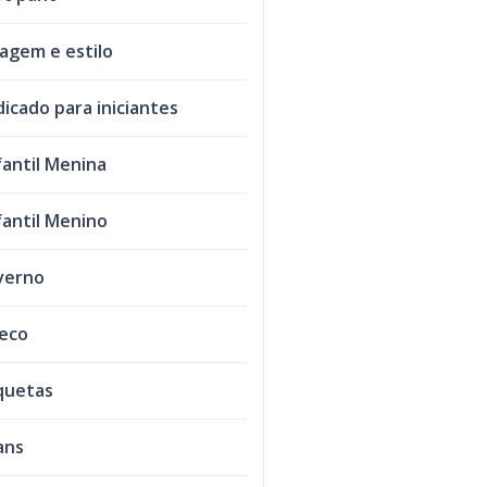
agem e estilo
dicado para iniciantes
fantil Menina
fantil Menino
verno
leco
quetas
ans