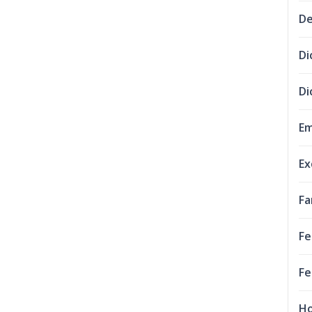
De
Di
Di
Em
Ex
Fa
Fe
Fe
Ho