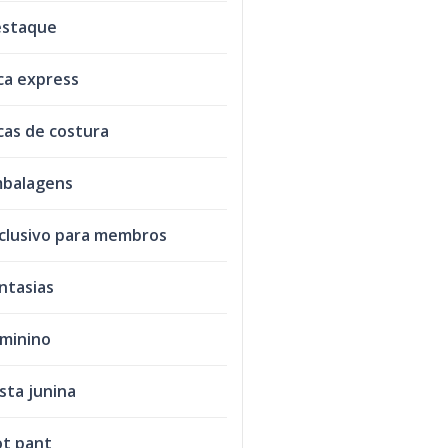
staque
ca express
cas de costura
balagens
clusivo para membros
ntasias
minino
sta junina
t pant