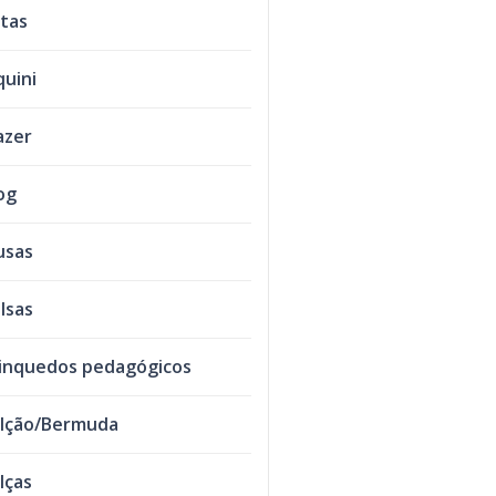
tas
quini
azer
og
usas
lsas
inquedos pedagógicos
lção/Bermuda
lças