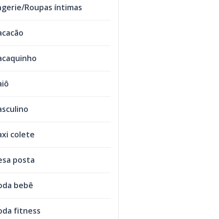
ngerie/Roupas íntimas
acacão
caquinho
iô
sculino
xi colete
sa posta
oda bebê
da fitness