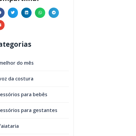
ategorias
melhor do mês
voz da costura
essórios para bebês
essórios para gestantes
faiataria