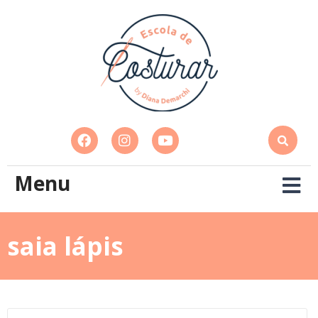
Menu
saia lápis